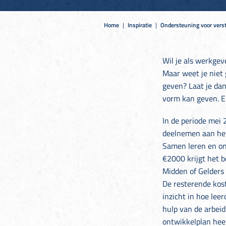
Home
|
Inspiratie
|
Ondersteuning voor verst
Wil je als werkgev
Maar weet je niet 
geven? Laat je da
vorm kan geven. En
In de periode mei
deelnemen aan het
Samen leren en ont
€2000 krijgt het 
Midden of Gelders
De resterende kost
inzicht in hoe lee
hulp van de arbei
ontwikkelplan heef