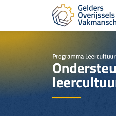
Programma Leercultuur
Ondersteu
leercultu