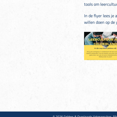
tools om leercultu
In de flyer lees j
willen doen op de
© 2026 Gelders & Overijssels Vakmanschap. All