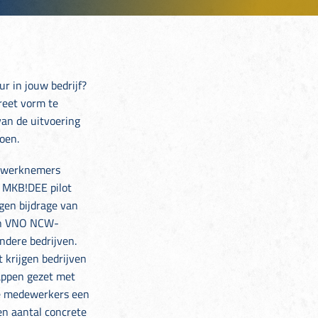
ur in jouw bedrijf?
reet vorm te
an de uitvoering
oen.
0 werknemers
 MKB!DEE pilot
gen bijdrage van
van VNO NCW-
ndere bedrijven.
t krijgen bedrijven
tappen gezet met
de medewerkers een
een aantal concrete