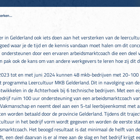
erken...
er in Gelderland ook iets doen aan het versterken van de leercultu
goed waar je de tijd en de kennis vandaan moet halen om dit conc
n ondersteunen door een ervaren arbeidsmarktcoach die een deel v
 pak ook de kans om van andere werkgevers te leren hoe zij dit d
 2023 tot en met juni 2024 kunnen 48 mkb-bedrijven met 20-10
 programma Leercultuur MKB Gelderland. Dit in navolging van de
wikkelen in de Achterhoek bij 6 technische bedrijven. Met een ei
bedrijf ruim 100 uur ondersteuning van een arbeidsmarktcoach 
 Vakmanschap en neemt deel aan een 5-tal leerbijeenkomst met a
en worden betaald door de provincie Gelderland. Tijdens dit trajec
rcultuur in het bedrijf vorm wordt gegeven en worden de eerste s
dsmarktcoach. Het beoogd resultaat is dat minimaal de helft van 
t, een deel daarvan is er al mee aan de slag en het bedrijf krijgt 